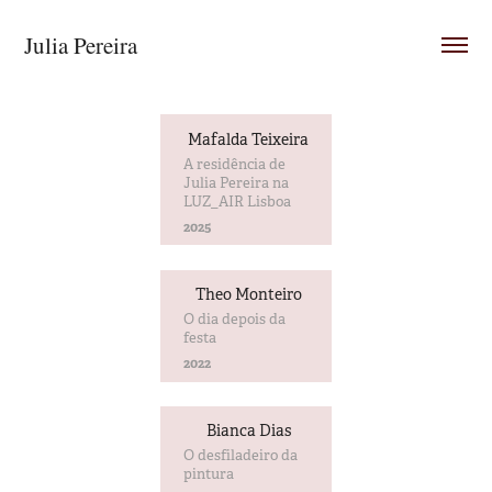
Julia Pereira
Mafalda Teixeira
A residência de
Julia Pereira na
LUZ_AIR Lisboa
2025
Theo Monteiro
O dia depois da
festa
2022
Bianca Dias
O desfiladeiro da
pintura