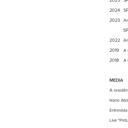
2025 SP-
2024 SP-
2023 ArtR
SP-Arte
2022 ArtR
2019
A 
2018
A 
MEDIA
A residên
Nano Ate
Entrevista
Live "Pin