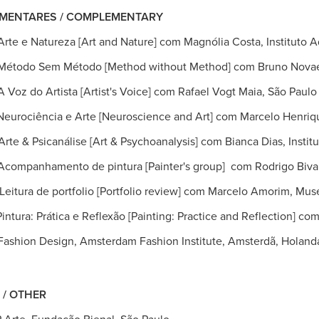
MENTARES / COMPLEMENTARY
e e Natureza [Art and Nature] com Magnólia Costa, Instituto A
odo Sem Método [Method without Method] com Bruno Novaes, 
oz do Artista [Artist's Voice] com Rafael Vogt Maia, São Paulo
ncia e Arte [Neuroscience and Art] com Marcelo Henrique Si
 & Psicanálise [Art & Psychoanalysis] com Bianca Dias, Institu
mpanhamento de pintura [Painter's group] com Rodrigo Bivar
de portfolio [Portfolio review] com Marcelo Amorim, Museu d
intura: Prática e Reflexão [Painting: Practice and Reflection] co
hion Design, Amsterdam Fashion Institute, Amsterdã, Holand
 / OTHER