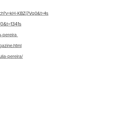
tch?v=kH-KBZj7Vq0&t=4s
70&t=1341s
ia-pereira
agazine.html
lia-pereira/