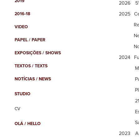
2019
2026 5° 
2025 Ced
2016-18
Reluz ne
VIDEO
Nem tudo
PAPEL / PAPER
No tempo
EXPOSIÇÕES / SHOWS
2024 Ful
TEXTOS / TEXTS
MARGS U
Para toc
NOTÍCIAS / NEWS
Plástico
STUDIO
21° Terr
CV
Estrutur
Saber de
OLÁ / HELLO
2023 Ace