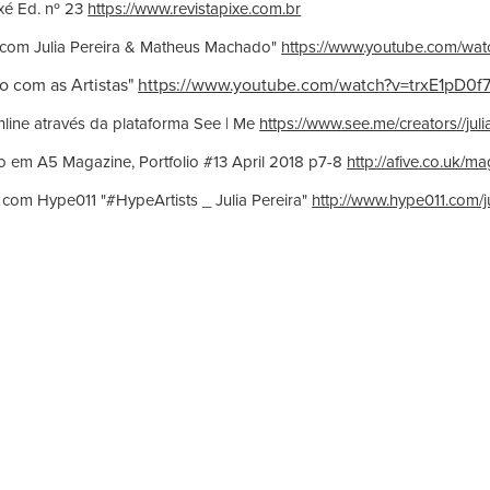
ixé Ed. nº 23
https://www.revistapixe.com.br
e com Julia Pereira & Matheus Machado"
https://www.youtube.com/wa
o com as Artistas"
https://www.youtube.com/watch?v=trxE1pD0f
nline através da plataforma See | Me
https://www.see.me/creators//jul
o em A5 Magazine, Portfolio #13 April 2018 p7-8
http://afive.co.uk/m
a com Hype011 "#HypeArtists _ Julia Pereira"
http://www.hype011.com/ju