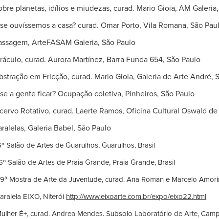
anetas, idílios e miudezas, curad. Mario Gioia, AM Galeria,
íssemos a casa? curad. Omar Porto, Vila Romana, São Pau
m, ArteFASAM Galeria, São Paulo
culo, curad. Aurora Martínez, Barra Funda 654, São Paulo
ção em Fricção,
curad. Mario Gioia, Galeria de Arte André, 
ente ficar? Ocupação coletiva, Pinheiros, São Paulo
rvo Rotativo, curad. Laerte Ramos, Oficina Cultural Oswald d
as, Galeria Babel, São Paulo
6º Salão de Artes de Guarulhos, Guarulhos, Brasil
6º Salão de Artes de Praia Grande, Praia Grande, Brasil
ra de Arte da Juventude, curad. Ana Roman e Marcelo Amorim,
a EIXO, Niterói
http://www.eixoarte.com.br/expo/eixo22.html
+, curad. Andrea Mendes. Subsolo Laboratório de Arte, Campin