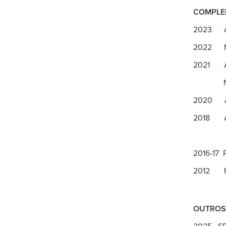
COMPLE
2023 Art
2022 Mét
2021 A V
Neurociê
2020 Arte
2018 Aco
Leitura 
2016-17 P
2012 Fas
OUTROS