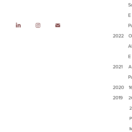
Sobre pl
E se ouv
Passage
2022 Orá
Abstra
E se a g
2021 Ace
Paralel
2020 1
2019
2
29ª Most
Paralel
Mulher É