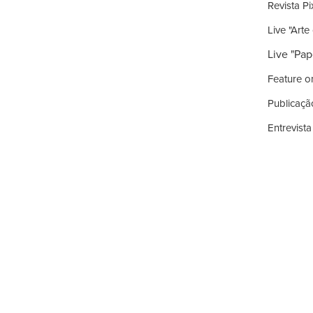
Revista P
Live "Art
Live "Pap
Feature o
Publicaçã
Entrevist