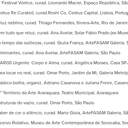
Festival Vórtice, curad. Leonardo Maciel, Espaço República, Sã
rus Re.Curated, curad.Roshi Co, Cedrus Capital, Lisboa, Portu
blina, curad. Thiago Fernandes, Itinera-Arte, Rio de Janei
 que reluz, curad. Ana Avelar, Solar Fábio Prado (ex-Museu 
 das sutilezas, curad. Giulia França, ArteFASAM Galeria, 
minantes, curad. Ana Avelar, ArteFASAM Galeria, São Paulo
rgente: Corpo e Alma, curad. Angélica Moraes, Casa SP-Ar
ar no real, curad. Omar Porto, Jardim da Mi, Galeria Metróp
-bolha, organiz. Adriano Casanova e Juliana Freire, Casano
itório da Arte Araraquara, Teatro Municipal, Araraquara
as do vazio, curad. Omar Porto, São Paulo
 cor o silêncio, curad. Mario Gioia, ArteFASAM Galeria, Sã
rvo Rotativo, Museu de Arte Contemporânea de Sorocaba, So