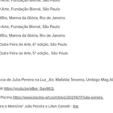
Arte, Fundação Bienal, São Paulo
Arte, Fundação Bienal, São Paulo
io, Marina da Glória, Rio de Janeiro
, Fundação Bienal, São Paulo
io, Marina da Glória, Rio de Janeiro
Outra Feira de Arte, 6ª edição, São Paulo
Outra Feira de Arte, 5ª edição, São Paulo
cia de Julia Pereira na Luz_Air, Mafalda Teixeira, Umbigo Mag A
liê
https://youtu.be/aBvx_Gav9EQ
 Piscina
https://www.piscina-art.com/blog/2021/6/17/julia-pereira
tura e Memória" Julia
Pereira e Lilian Camelli
-
link