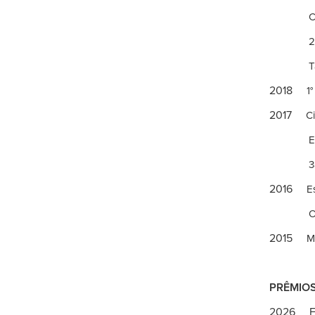
Coletiv
2° Festi
Tardes d
2018
1°
2017
C
Espaço d
3a Mostr
2016
E
O que ve
2015
M
PRÊMIOS
2026 Fin