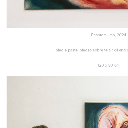
Phantom limb, 2024
óleo e pastel oleoso sobre tela / oil and 
120 x 80 cm